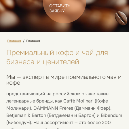
ОСТАВИТЬ
ЗАЯВКУ
Главная
/
Главная
Премиальный кофе и чай для
бизнеса и ценителей
Мы — эксперт в мире премиального чая и
кофе
представляющий на российском рынке такие
легендарные бренды, как Caffè Molinari (Кофе
Молинари), DAMMANN Frères (Дамманн Фрер),
Betjeman & Barton (Бетджеман и Бартон) и Bibendum
(Бибендум). Наш ассортимент — это более 200