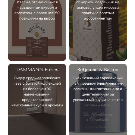
Италии, отличающийся
обжаркой, созданный на
насыщенным вкусом и
основе лучших мировых
ароматом, с более чем 50
практик с богатым
позициями на выбор
ассортиментом
DAMMANN Frères
Betjeman & Barton
Лидер среди европейских
Эксклюзивный европейский
чаев с богатой коллекцией
чай, предпочтённый многими
из более чем 90
роскошными гостиницами и
наименований,
ценителями чая за
представляющий
уникальный вкус и качество
изысканные вкусы и ароматы